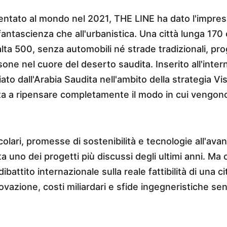
ntato al mondo nel 2021, THE LINE ha dato l'impress
antascienza che all'urbanistica. Una città lunga 170 c
ta 500, senza automobili né strade tradizionali, pro
rsone nel cuore del deserto saudita. Inserito all'inte
to dall'Arabia Saudita nell'ambito della strategia V
a a ripensare completamente il modo in cui vengono
olari, promesse di sostenibilità e tecnologie all'ava
uno dei progetti più discussi degli ultimi anni. Ma ol
battito internazionale sulla reale fattibilità di una ci
nnovazione, costi miliardari e sfide ingegneristiche s