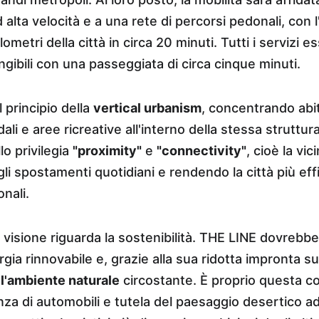
alta velocità e a una rete di percorsi pedonali, con l'
lometri della città in circa 20 minuti. Tutti i servizi 
ngibili con una passeggiata di circa cinque minuti.
 principio della 
vertical urbanism
, concentrando abita
ali e aree ricreative all'interno della stessa struttur
 privilegia 
"proximity"
 e 
"connectivity"
, cioè la vic
li spostamenti quotidiani e rendendo la città più effi
onali.
la visione riguarda la sostenibilità. THE LINE dovrebb
a rinnovabile e, grazie alla sua ridotta impronta sul 
l'ambiente naturale
 circostante. È proprio questa co
nza di automobili e tutela del paesaggio desertico a