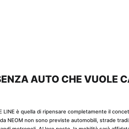
 SENZA AUTO CHE VUOLE C
HE LINE è quella di ripensare completamente il concett
a NEOM non sono previste automobili, strade tradizio
andi metropoli. Al loro posto, la mobilità sarà affidat