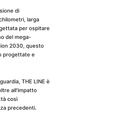
ione di 
hilometri, larga 
gettata per ospitare 
rno del mega-
ision 2030, questo 
 progettate e 
nguardia, THE LINE è 
tre all'impatto 
ttà così 
enza precedenti.